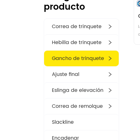
producto
Correa de trinquete
c
Hebilla de trinquete
l
Gancho de trinquete
t
Ajuste final
i
l
Eslinga de elevación
Correa de remolque
Slackline
Encadenar