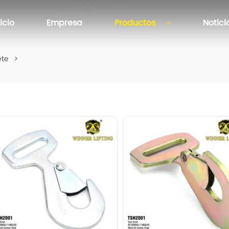
nicio
Empresa
Productos
Notici
ete
>