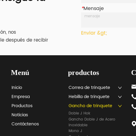
*
Mensaje
ión, nos
Enviar &gt;
le después de recibir
Menú
productos
C
Inicio
Correa de trinquete
Empresa
Hebilla de trinquete
Productos
Gancho de trinquete
Doble J Hok
Noticias
Gancho Doble J de Acero
Contáctenos
Inoxidable
Mono J