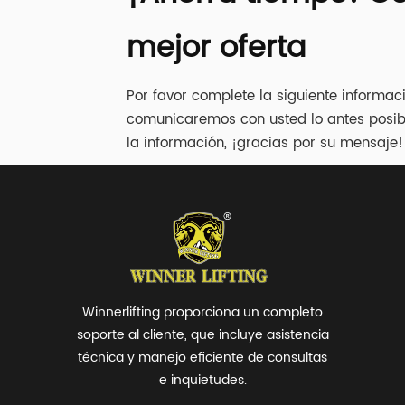
Acero / Caucho / 
Aluminio Límite de 
mejor oferta
car...
Por favor complete la siguiente informac
comunicaremos con usted lo antes posib
la información, ¡gracias por su mensaje!
Winnerlifting proporciona un completo
soporte al cliente, que incluye asistencia
técnica y manejo eficiente de consultas
e inquietudes.