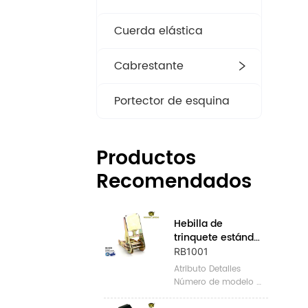
Cuerda elástica
Cabrestante
Portector de esquina
Productos
Recomendados
Hebilla de 
trinquete estándar 
de 1 "
RB1001
Atributo Detalles 
Número de modelo 
RB1001 Lugar de 