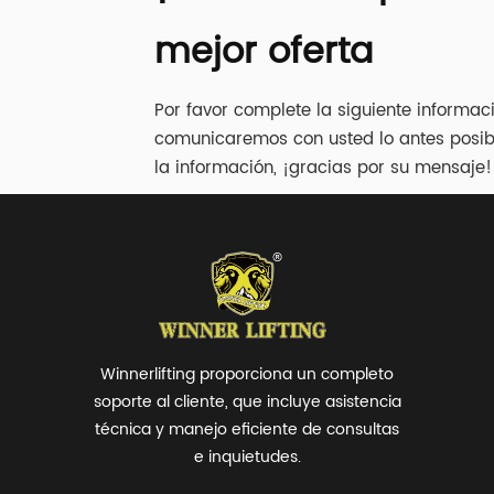
Acero / Caucho / 
Aluminio Límite de 
mejor oferta
car...
Por favor complete la siguiente informac
comunicaremos con usted lo antes posib
la información, ¡gracias por su mensaje!
Winnerlifting proporciona un completo
soporte al cliente, que incluye asistencia
técnica y manejo eficiente de consultas
e inquietudes.