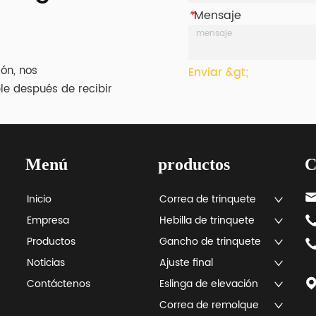
*
Mensaje
ión, nos
Enviar &gt;
le después de recibir
Menú
productos
C
Inicio
Correa de trinquete
Empresa
Hebilla de trinquete
Productos
Gancho de trinquete
Noticias
Ajuste final
Contáctenos
Eslinga de elevación
Correa de remolque