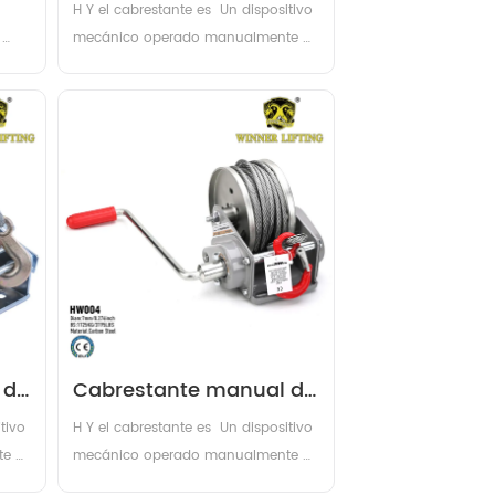
on 
tracción manual 
H Y el cabrestante es  Un dispositivo 
Cabrestante extractor 
mecánico operado manualmente 
utilizado para levantar, tirar o 
de cables
 con 
asegurar cargas pesadas . Consiste 
en un tambor o carrete, una manija 
o 
y un mecanismo de engranajes que 
a a 
enrolla un cable o cuerda cuando 
se gira la man...
de 
Cabrestante manual de 
tracción manual 
tivo 
H Y el cabrestante es  Un dispositivo 
 
Cabrestante extractor 
e 
mecánico operado manualmente 
utilizado para levantar, tirar o 
de cables