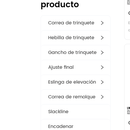
producto
Correa de trinquete
E
d
Hebilla de trinquete
r
Gancho de trinquete
c
f
Ajuste final
u
l
Eslinga de elevación
Correa de remolque
Slackline
Encadenar