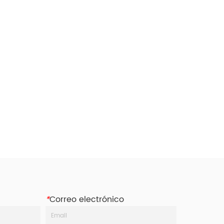
ste 
asegurar cargas pesadas . Consiste 
ija 
en un tambor o carrete, una manija 
que 
y un mecanismo de engranajes que 
do 
enrolla un cable o cuerda cuando 
se gira la man...
*
Correo electrónico