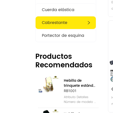
E
d
Cuerda elástica
r
Cabrestante
c
f
Portector de esquina
u
l
Productos
Recomendados
Hebilla de 
trinquete estándar 
de 1 "
RB1001
Atributo Detalles 
H
Número de modelo 
RB1001 Lugar de 
u
origen Zhejiang, 