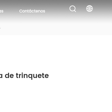
as
Contáctenos
r
a de trinquete 