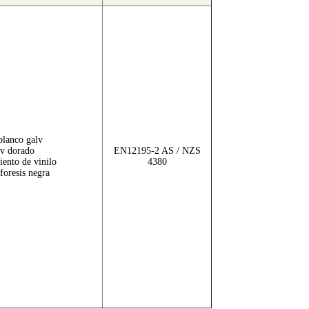
lanco galv
v dorado
EN12195-2 AS / NZS
iento de vinilo
4380
foresis negra