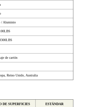
a
o
o / Aluminio
1100LBS
 3300LBS
aje de cartón
opa, Reino Unido, Australia
 DE SUPERFICIES
ESTÁNDAR