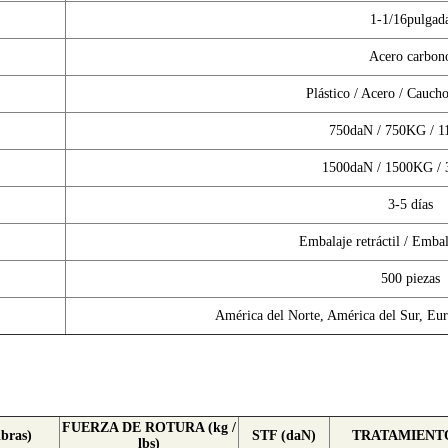
1-1/16pulgad
Acero carbon
Plástico / Acero / Cauch
750daN / 750KG / 
1500daN / 1500KG /
3-5 días
Embalaje retráctil / Embal
500 piezas
América del Norte, América del Sur, Eur
FUERZA DE ROTURA (kg /
ibras)
STF (daN)
TRATAMIENTO
lbs)