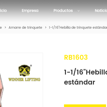
nicio
Empresa
Productos
Notici
te
>
Amarre de trinquete
>
1-1/16"Hebilla de trinquete estánda
RB1603
1-1/16"Hebill
estándar