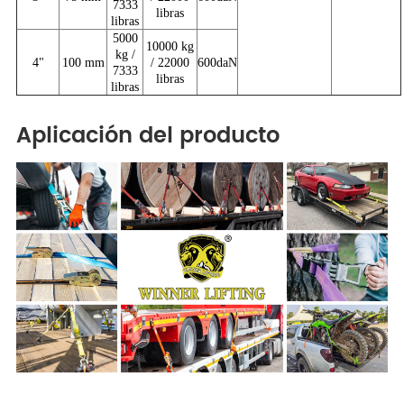
7333
libras
libras
5000
10000 kg
kg /
4"
100 mm
/ 22000
600daN
7333
libras
libras
Aplicación del producto