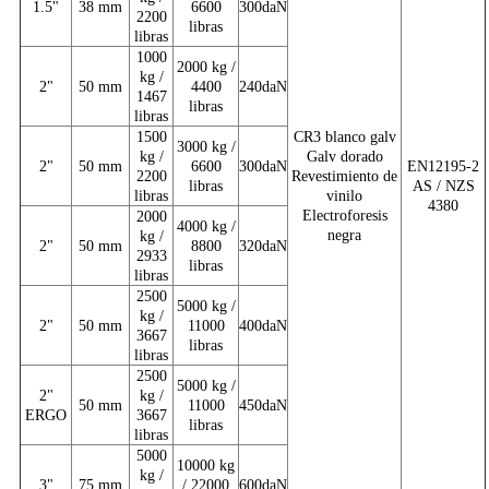
1.5"
38 mm
6600
300daN
2200
libras
libras
1000
2000 kg /
kg /
2"
50 mm
4400
240daN
1467
libras
libras
1500
CR3 blanco galv
3000 kg /
kg /
Galv dorado
2"
50 mm
6600
300daN
EN12195-2
2200
Revestimiento de
libras
AS / NZS
libras
vinilo
4380
Electroforesis
2000
4000 kg /
negra
kg /
2"
50 mm
8800
320daN
2933
libras
libras
2500
5000 kg /
kg /
2"
50 mm
11000
400daN
3667
libras
libras
2500
5000 kg /
2"
kg /
50 mm
11000
450daN
ERGO
3667
libras
libras
5000
10000 kg
kg /
3"
75 mm
/ 22000
600daN