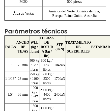
MOQ
500 piezas
América del Norte, América del Sur,
Área de Ventas
Europa, Reino Unido, Australia
Parámetros técnicos
FUERZA
ANCHO
WLL
DE
TRATAMIENTO
STF
TALLA
DE
(kg /
ROTUR
DE
ESTÁNDAR
(daN)
TEJAS
libras)
A (kg /
SUPERFICIES
lbs)
400 kg
800 kg /
1"
25 mm
/ 587
1760
104daN
libras
libras
750 kg
1500 kg /
1-1/16"
28 mm
/ 1100
3300
170daN
libras
libras
1000
2000 kg /
kg /
1.5"
38 mm
4400
240daN
1467
libras
libras
1500
3000 kg /
kg /