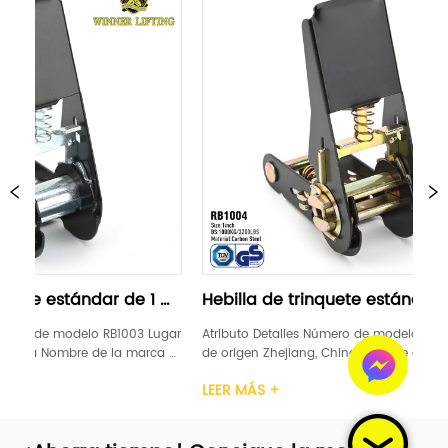
de 1 
Hebilla de trinquete estándar de 1 
Hebil
"negra
suave
1003 Lugar 
Atributo Detalles Número de modelo RB1004 Lugar 
Atribu
a marca 
de origen Zhejiang, China Nombre de la marca 
de ori
ción GS, 
LEVANTAMIENTO DE GANADORES Certificación GS, 
LEVANT
LEER MÁS +
LEER 
rbono 
TUV Ancho 1 pulgada Material Acero carbono 
TUV An
Caucho / 
Mango de trinquete Plástico / Acero / Caucho / 
Mango d
Aluminio Límite de car...
Alumini