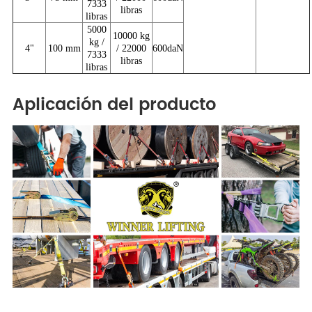
7333
libras
libras
5000
10000 kg
kg /
4"
100 mm
/ 22000
600daN
7333
libras
libras
Aplicación del producto