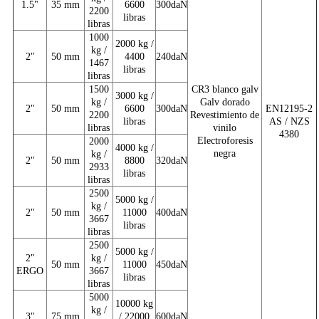
1.5"
35 mm
6600
300daN
2200
libras
libras
1000
2000 kg /
kg /
2"
50 mm
4400
240daN
1467
libras
libras
1500
CR3 blanco galv
3000 kg /
kg /
Galv dorado
2"
50 mm
6600
300daN
EN12195-2
2200
Revestimiento de
libras
AS / NZS
libras
vinilo
4380
Electroforesis
2000
4000 kg /
negra
kg /
2"
50 mm
8800
320daN
2933
libras
libras
2500
5000 kg /
kg /
2"
50 mm
11000
400daN
3667
libras
libras
2500
5000 kg /
2"
kg /
50 mm
11000
450daN
ERGO
3667
libras
libras
5000
10000 kg
kg /
3"
75 mm
/ 22000
600daN