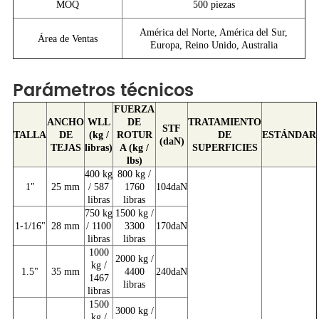
MOQ
500 piezas
América del Norte, América del Sur,
Área de Ventas
Europa, Reino Unido, Australia
Parámetros técnicos
FUERZA
ANCHO
WLL
DE
TRATAMIENTO
STF
TALLA
DE
(kg /
ROTUR
DE
ESTÁNDAR
(daN)
TEJAS
libras)
A (kg /
SUPERFICIES
lbs)
400 kg
800 kg /
1"
25 mm
/ 587
1760
104daN
libras
libras
750 kg
1500 kg /
1-1/16"
28 mm
/ 1100
3300
170daN
libras
libras
1000
2000 kg /
kg /
1.5"
35 mm
4400
240daN
1467
libras
libras
1500
3000 kg /
kg /