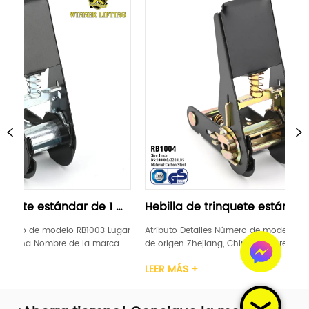
r de 1 
Hebilla de trinquete estándar de 1 
Heb
"negra
suav
B1003 Lugar 
Atributo Detalles Número de modelo RB1004 Lugar 
Atrib
 la marca 
de origen Zhejiang, China Nombre de la marca 
de or
ación GS, 
LEVANTAMIENTO DE GANADORES Certificación GS, 
LEVAN
LEER MÁS +
LEER
carbono 
TUV Ancho 1 pulgada Material Acero carbono 
TUV A
/ Caucho / 
Mango de trinquete Plástico / Acero / Caucho / 
Mango
Aluminio Límite de car...
Alumi