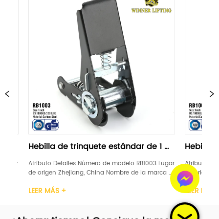
 de trinquete estándar de 1 
Hebilla de trinquete est
"negra
Detalles Número de modelo RB1003 Lugar 
Atributo Detalles Número de mo
 Zhejiang, China Nombre de la marca 
de origen Zhejiang, China Nomb
ENTO DE GANADORES Certificación GS, 
LEVANTAMIENTO DE GANADORES Ce
 +
LEER MÁS +
 1 pulgada Material Acero carbono 
TUV Ancho 1 pulgada Material 
rinquete Plástico / Acero / Caucho / 
Mango de trinquete Plástico / 
ímite de car...
Aluminio Límite de car...