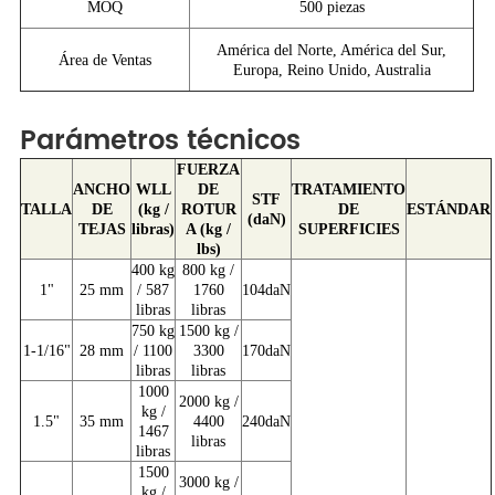
MOQ
500 piezas
América del Norte, América del Sur,
Área de Ventas
Europa, Reino Unido, Australia
Parámetros técnicos
FUERZA
ANCHO
WLL
DE
TRATAMIENTO
STF
TALLA
DE
(kg /
ROTUR
DE
ESTÁNDAR
(daN)
TEJAS
libras)
A (kg /
SUPERFICIES
lbs)
400 kg
800 kg /
1"
25 mm
/ 587
1760
104daN
libras
libras
750 kg
1500 kg /
1-1/16"
28 mm
/ 1100
3300
170daN
libras
libras
1000
2000 kg /
kg /
1.5"
35 mm
4400
240daN
1467
libras
libras
1500
3000 kg /
kg /