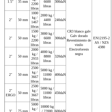
1.5"
35 mm
6600
300daN
2200
libras
libras
1000
2000 kg /
kg /
2"
50 mm
4400
240daN
1467
libras
libras
1500
CR3 blanco galv
3000 kg /
kg /
Galv dorado
2"
50 mm
6600
300daN
EN12195-2
2200
Revestimiento de
libras
AS / NZS
libras
vinilo
4380
Electroforesis
2000
4000 kg /
negra
kg /
2"
50 mm
8800
320daN
2933
libras
libras
2500
5000 kg /
kg /
2"
50 mm
11000
400daN
3667
libras
libras
2500
5000 kg /
2"
kg /
50 mm
11000
450daN
ERGO
3667
libras
libras
5000
10000 kg
kg /
3"
75 mm
/ 22000
600daN