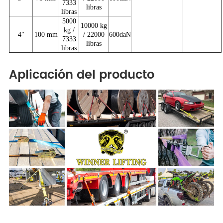
7333
libras
libras
5000
10000 kg
kg /
4"
100 mm
/ 22000
600daN
7333
libras
libras
Aplicación del producto