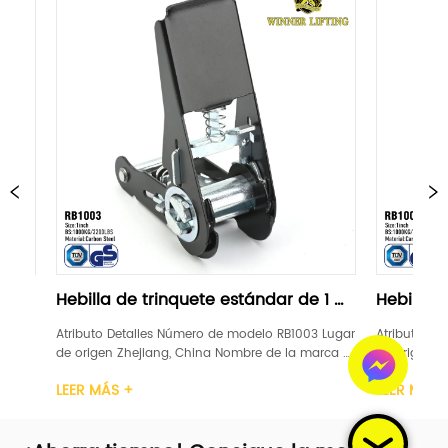
 de trinquete estándar de 1 
Hebilla de trinquete es
"negra
Detalles Número de modelo RB1003 Lugar 
Atributo Detalles Número de m
 Zhejiang, China Nombre de la marca 
de origen Zhejiang, China Nom
ENTO DE GANADORES Certificación GS, 
LEVANTAMIENTO DE GANADORES Ce
S +
LEER MÁS +
 1 pulgada Material Acero carbono 
TUV Ancho 1 pulgada Material 
trinquete Plástico / Acero / Caucho / 
Mango de trinquete Plástico / 
ímite de car...
Aluminio Límite de car...