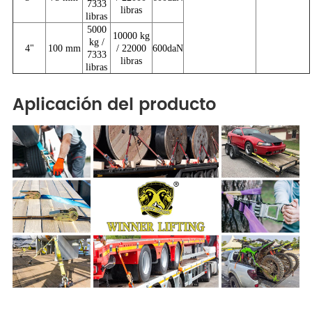
7333
libras
libras
5000
10000 kg
kg /
4"
100 mm
/ 22000
600daN
7333
libras
libras
Aplicación del producto