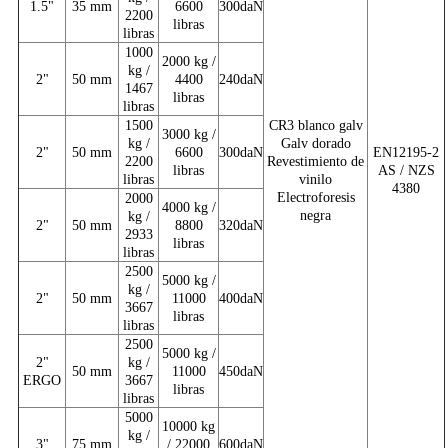
1.5"
35 mm
6600
300daN
2200
libras
libras
1000
2000 kg /
kg /
2"
50 mm
4400
240daN
1467
libras
libras
1500
CR3 blanco galv
3000 kg /
kg /
Galv dorado
2"
50 mm
6600
300daN
EN12195-2
2200
Revestimiento de
libras
AS / NZS
libras
vinilo
4380
Electroforesis
2000
4000 kg /
negra
kg /
2"
50 mm
8800
320daN
2933
libras
libras
2500
5000 kg /
kg /
2"
50 mm
11000
400daN
3667
libras
libras
2500
5000 kg /
2"
kg /
50 mm
11000
450daN
ERGO
3667
libras
libras
5000
10000 kg
kg /
3"
75 mm
/ 22000
600daN