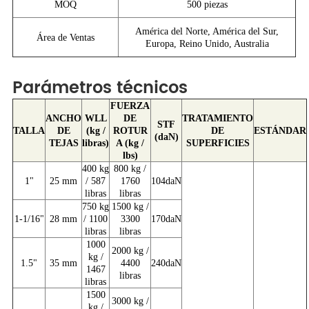
MOQ
500 piezas
América del Norte, América del Sur,
Área de Ventas
Europa, Reino Unido, Australia
Parámetros técnicos
FUERZA
ANCHO
WLL
DE
TRATAMIENTO
STF
TALLA
DE
(kg /
ROTUR
DE
ESTÁNDAR
(daN)
TEJAS
libras)
A (kg /
SUPERFICIES
lbs)
400 kg
800 kg /
1"
25 mm
/ 587
1760
104daN
libras
libras
750 kg
1500 kg /
1-1/16"
28 mm
/ 1100
3300
170daN
libras
libras
1000
2000 kg /
kg /
1.5"
35 mm
4400
240daN
1467
libras
libras
1500
3000 kg /
kg /