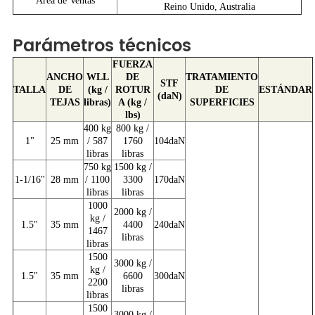
Área de Ventas
Reino Unido, Australia
Parámetros técnicos
FUERZA
ANCHO
WLL
DE
TRATAMIENTO
STF
TALLA
DE
(kg /
ROTUR
DE
ESTÁNDAR
(daN)
TEJAS
libras)
A (kg /
SUPERFICIES
lbs)
400 kg
800 kg /
1"
25 mm
/ 587
1760
104daN
libras
libras
750 kg
1500 kg /
1-1/16"
28 mm
/ 1100
3300
170daN
libras
libras
1000
2000 kg /
kg /
1.5"
35 mm
4400
240daN
1467
libras
libras
1500
3000 kg /
kg /
1.5"
35 mm
6600
300daN
2200
libras
libras
1500
3000 kg /