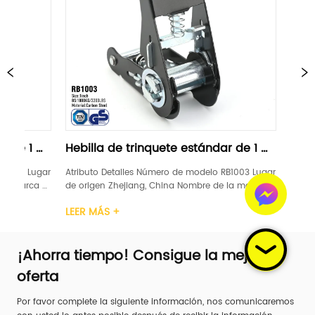
illa de trinquete estándar de 1 
Hebilla de trinquet
egra
"negra
ibuto Detalles Número de modelo RB1003 Lugar 
Atributo Detalles Número
origen Zhejiang, China Nombre de la marca 
de origen Zhejiang, Chin
ANTAMIENTO DE GANADORES Certificación GS, 
LEVANTAMIENTO DE GANADO
R MÁS +
LEER MÁS +
 Ancho 1 pulgada Material Acero carbono 
TUV Ancho 1 pulgada Mat
go de trinquete Plástico / Acero / Caucho / 
Mango de trinquete Plást
inio Límite de car...
Aluminio Límite de car...
¡Ahorra tiempo! Consigue la mejor
oferta
Por favor complete la siguiente información, nos comunicaremos