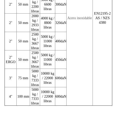
kg /
2"
50 mm
6600
300daN
2200
libras
libras
EN12195-2
2000
Acero inoxidable
AS / NZS
4000 kg /
kg /
4380
2"
50 mm
8800
320daN
2933
libras
libras
2500
5000 kg /
kg /
2"
50 mm
11000
400daN
3667
libras
libras
2500
5000 kg /
2"
kg /
50 mm
11000
450daN
ERGO
3667
libras
libras
5000
10000 kg
kg /
3"
75 mm
/ 22000
600daN
7333
libras
libras
5000
10000 kg
kg /
4"
100 mm
/ 22000
600daN
7333
libras
libras