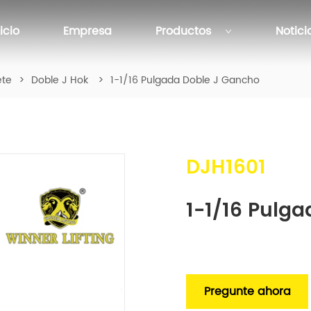
nicio
Empresa
Productos
Notici
ete
>
Doble J Hok
>
1-1/16 Pulgada Doble J Gancho
DJH1601
1-1/16 Pulg
Pregunte ahora