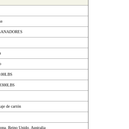
na
GANADORES
a
o
1100LBS
 3300LBS
aje de cartón
opa, Reino Unido, Australia