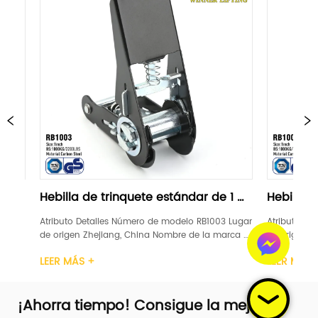
 de trinquete estándar de 1 
Hebilla de trinquete est
"negra
Detalles Número de modelo RB1003 Lugar 
Atributo Detalles Número de mo
 Zhejiang, China Nombre de la marca 
de origen Zhejiang, China Nomb
ENTO DE GANADORES Certificación GS, 
LEVANTAMIENTO DE GANADORES Ce
 +
LEER MÁS +
 1 pulgada Material Acero carbono 
TUV Ancho 1 pulgada Material 
rinquete Plástico / Acero / Caucho / 
Mango de trinquete Plástico / 
ímite de car...
Aluminio Límite de car...
¡Ahorra tiempo! Consigue la mejor