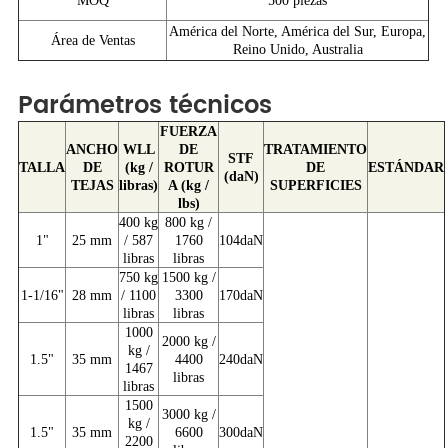
MOQ
500 piezas
América del Norte, América del Sur, Europa,
Área de Ventas
Reino Unido, Australia
Parámetros técnicos
FUERZA
ANCHO
WLL
DE
TRATAMIENTO
STF
TALLA
DE
(kg /
ROTUR
DE
ESTÁNDAR
(daN)
TEJAS
libras)
A (kg /
SUPERFICIES
lbs)
400 kg
800 kg /
1"
25 mm
/ 587
1760
104daN
libras
libras
750 kg
1500 kg /
1-1/16"
28 mm
/ 1100
3300
170daN
libras
libras
1000
2000 kg /
kg /
1.5"
35 mm
4400
240daN
1467
libras
libras
1500
3000 kg /
kg /
1.5"
35 mm
6600
300daN
2200