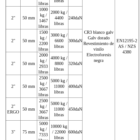
libras
libras
1000
2000 kg /
kg /
2"
50 mm
4400
240daN
1467
libras
libras
1500
CR3 blanco galv
3000 kg /
kg /
Galv dorado
2"
50 mm
6600
300daN
EN12195-2
2200
Revestimiento de
libras
AS / NZS
libras
vinilo
4380
Electroforesis
2000
4000 kg /
negra
kg /
2"
50 mm
8800
320daN
2933
libras
libras
2500
5000 kg /
kg /
2"
50 mm
11000
400daN
3667
libras
libras
2500
5000 kg /
2"
kg /
50 mm
11000
450daN
ERGO
3667
libras
libras
5000
10000 kg
kg /
3"
75 mm
/ 22000
600daN
7333
libras