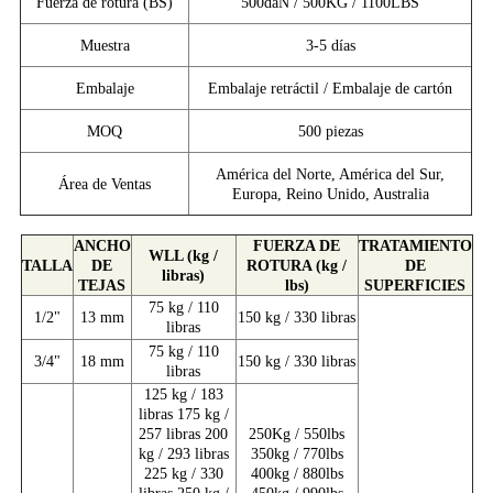
Fuerza de rotura (BS)
500daN / 500KG / 1100LBS
Muestra
3-5 días
Embalaje
Embalaje retráctil / Embalaje de cartón
MOQ
500 piezas
América del Norte, América del Sur,
Área de Ventas
Europa, Reino Unido, Australia
ANCHO
FUERZA DE
TRATAMIENTO
WLL (kg /
TALLA
DE
ROTURA (kg /
DE
libras)
TEJAS
lbs)
SUPERFICIES
75 kg / 110
1/2"
13 mm
150 kg / 330 libras
libras
75 kg / 110
3/4"
18 mm
150 kg / 330 libras
libras
125 kg / 183
libras 175 kg /
257 libras 200
250Kg / 550lbs
kg / 293 libras
350kg / 770lbs
225 kg / 330
400kg / 880lbs