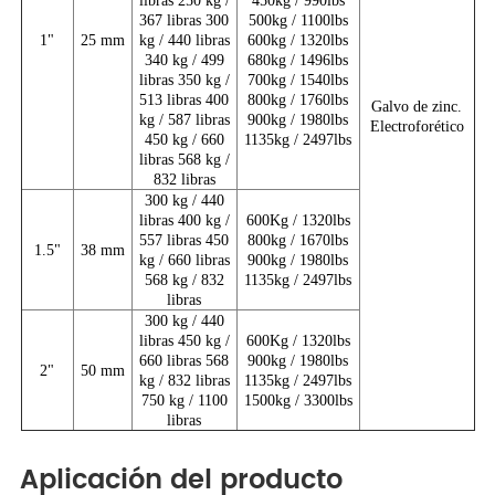
libras 250 kg /
450kg / 990lbs
367 libras 300
500kg / 1100lbs
1"
25 mm
kg / 440 libras
600kg / 1320lbs
340 kg / 499
680kg / 1496lbs
libras 350 kg /
700kg / 1540lbs
513 libras 400
800kg / 1760lbs
Galvo de zinc.
kg / 587 libras
900kg / 1980lbs
Electroforético
450 kg / 660
1135kg / 2497lbs
libras 568 kg /
832 libras
300 kg / 440
libras 400 kg /
600Kg / 1320lbs
557 libras 450
800kg / 1670lbs
1.5"
38 mm
kg / 660 libras
900kg / 1980lbs
568 kg / 832
1135kg / 2497lbs
libras
300 kg / 440
libras 450 kg /
600Kg / 1320lbs
660 libras 568
900kg / 1980lbs
2"
50 mm
kg / 832 libras
1135kg / 2497lbs
750 kg / 1100
1500kg / 3300lbs
libras
Aplicación del producto