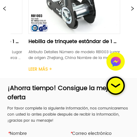
lla de trinquete estándar de 1 
Hebilla de trinquete
gra
"negra
uto Detalles Número de modelo RB1003 Lugar 
Atributo Detalles Número d
igen Zhejiang, China Nombre de la marca 
de origen Zhejiang, China
TAMIENTO DE GANADORES Certificación GS, 
LEVANTAMIENTO DE GANADORE
 MÁS +
LEER MÁS +
ncho 1 pulgada Material Acero carbono 
TUV Ancho 1 pulgada Mater
 de trinquete Plástico / Acero / Caucho / 
Mango de trinquete Plástic
io Límite de car...
Aluminio Límite de car...
¡Ahorra tiempo! Consigue la mejor
oferta
Por favor complete la siguiente información, nos comunicaremos
con usted lo antes posible después de recibir la información,
¡gracias por su mensaje!
*
Nombre
*
Correo electrónico