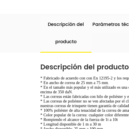
Descripción del
Parámetros téc
producto
Descripción del producto
* Fabricado de acuerdo con con En 12195-2 y los requi
* En ancho de correa de 25 mm a 75 mm.
* En el tamaño más popular y el más utilizado es un
encima de 350 daN.
* Las correas están fabricadas con hilo de poliéster y 
* Las correas de poliéster no se ven afectadas por el c
nuestras correas de trinquete tienen garantía de calid
* 100% poliéster de alta tenacidad de la correa de ama
* Color popular de la correa: cualquier color diferente
* Rompiendo el alcance de la fuerza de 1t a 10t
* Longitud disponible de 1 m a 30 m
* Ancho disponible: 25 mm a 100 mm