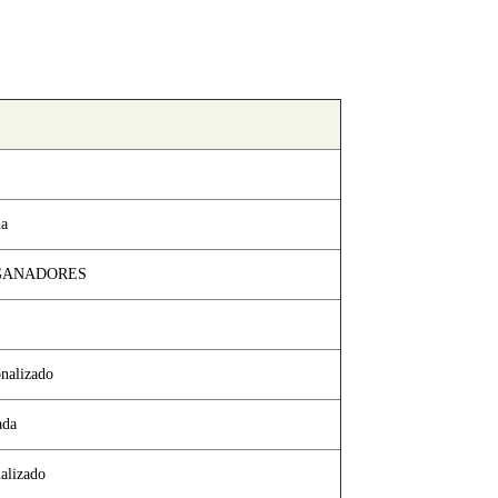
na
GANADORES
onalizado
ada
nalizado