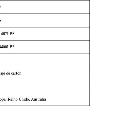
r
o
 1467LBS
 4400LBS
aje de cartón
opa, Reino Unido, Australia