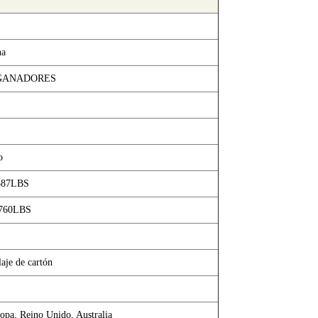
na
GANADORES
o
587LBS
1760LBS
aje de cartón
opa, Reino Unido, Australia