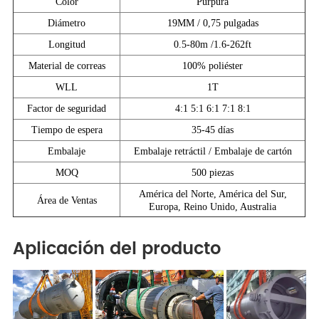
Color
Púrpura
Diámetro
19MM / 0,75 pulgadas
Longitud
0.5-80m /1.6-262ft
Material de correas
100% poliéster
WLL
1T
Factor de seguridad
4:1 5:1 6:1 7:1 8:1
Tiempo de espera
35-45 días
Embalaje
Embalaje retráctil / Embalaje de cartón
MOQ
500 piezas
América del Norte, América del Sur,
Área de Ventas
Europa, Reino Unido, Australia
Aplicación del producto