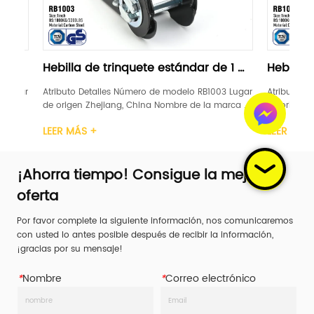
de trinquete estándar de 1 
Hebilla de trinquete está
"negra
talles Número de modelo RB1003 Lugar 
Atributo Detalles Número de mod
hejiang, China Nombre de la marca 
de origen Zhejiang, China Nombr
NTO DE GANADORES Certificación GS, 
LEVANTAMIENTO DE GANADORES Cert
+
LEER MÁS +
1 pulgada Material Acero carbono 
TUV Ancho 1 pulgada Material Ac
inquete Plástico / Acero / Caucho / 
Mango de trinquete Plástico / Ac
ite de car...
Aluminio Límite de car...
¡Ahorra tiempo! Consigue la mejor
oferta
Por favor complete la siguiente información, nos comunicaremos
con usted lo antes posible después de recibir la información,
¡gracias por su mensaje!
*
Nombre
*
Correo electrónico