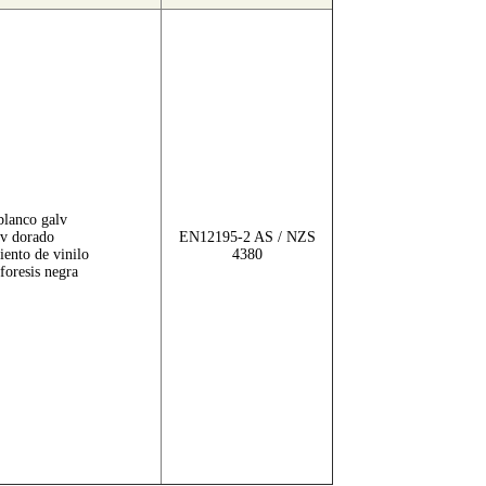
lanco galv
v dorado
EN12195-2 AS / NZS
iento de vinilo
4380
foresis negra