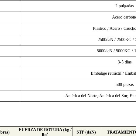
2 pulgadas
Acero carbon
Plástico / Acero / Cauch
2500daN / 2500KG /
5000daN / 5000KG / 
3-5 días
Embalaje retráctil / Embal
500 piezas
América del Norte, América del Sur, Eur
FUERZA DE ROTURA (kg /
ibras)
STF (daN)
TRATAMIENTO
lbs)