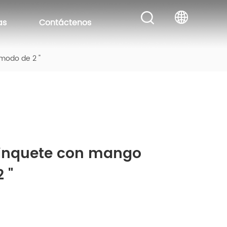
as
Contáctenos
modo de 2 "
rinquete con mango 
 "