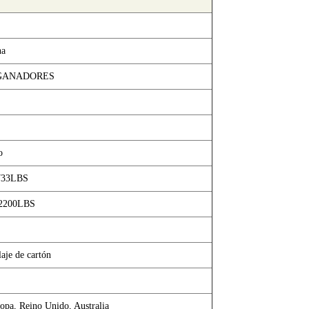
na
GANADORES
o
733LBS
 2200LBS
aje de cartón
opa, Reino Unido, Australia