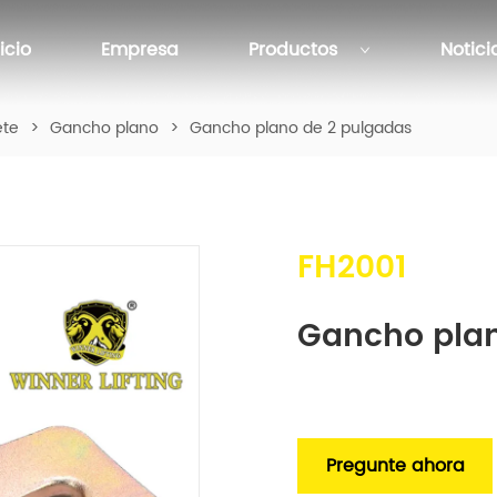
nicio
Empresa
Productos
Notici
ete
>
Gancho plano
>
Gancho plano de 2 pulgadas
FH2001
Gancho plan
Pregunte ahora