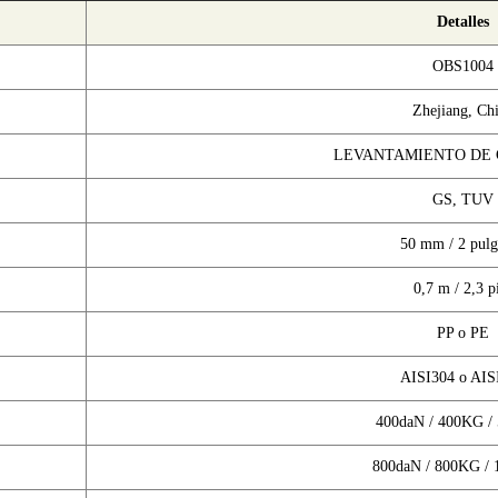
Detalles
OBS1004
Zhejiang, Ch
LEVANTAMIENTO DE
GS, TUV
50 mm / 2 pulg
0,7 m / 2,3 p
PP o PE
AISI304 o AIS
400daN / 400KG /
800daN / 800KG /