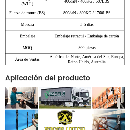
400daN / 400KG / 587LBS
(WLL)
Fuerza de rotura (BS)
800daN / 800KG / 1760LBS
Muestra
3-5 días
Embalaje
Embalaje retráctil / Embalaje de cartón
MOQ
500 piezas
América del Norte, América del Sur, Europa,
Área de Ventas
Reino Unido, Australia
Aplicación del producto