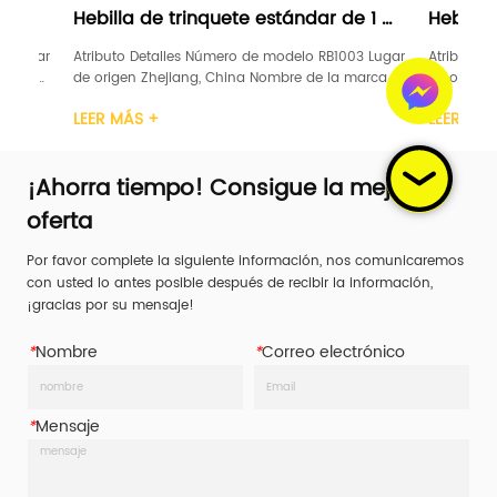
a de trinquete estándar de 1 
Hebilla de trinquete e
a
"negra
o Detalles Número de modelo RB1003 Lugar 
Atributo Detalles Número de 
en Zhejiang, China Nombre de la marca 
de origen Zhejiang, China No
MIENTO DE GANADORES Certificación GS, 
LEVANTAMIENTO DE GANADORES 
ÁS +
LEER MÁS +
ho 1 pulgada Material Acero carbono 
TUV Ancho 1 pulgada Materia
e trinquete Plástico / Acero / Caucho / 
Mango de trinquete Plástico 
 Límite de car...
Aluminio Límite de car...
¡Ahorra tiempo! Consigue la mejor
oferta
Por favor complete la siguiente información, nos comunicaremos
con usted lo antes posible después de recibir la información,
¡gracias por su mensaje!
*
Nombre
*
Correo electrónico
*
Mensaje