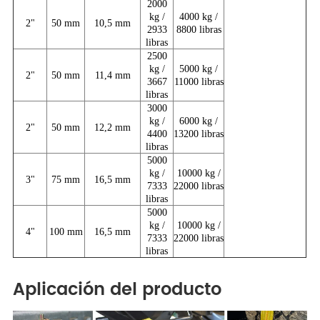
2000
kg /
4000 kg /
2"
50 mm
10,5 mm
2933
8800 libras
libras
2500
kg /
5000 kg /
2"
50 mm
11,4 mm
3667
11000 libras
libras
3000
kg /
6000 kg /
2"
50 mm
12,2 mm
4400
13200 libras
libras
5000
kg /
10000 kg /
3"
75 mm
16,5 mm
7333
22000 libras
libras
5000
kg /
10000 kg /
4"
100 mm
16,5 mm
7333
22000 libras
libras
Aplicación del producto