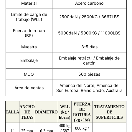
Material
Acero carbono
Límite de carga de
2500daN / 2500KG / 3667LBS
trabajo (WLL)
Fuerza de rotura
5000daN / 5000KG / 11000LBS
(BS)
Muestra
3-5 días
Embalaje retráctil / Embalaje de
Embalaje
cartón
MOQ
500 piezas
América del Norte, América del
Área de Ventas
Sur, Europa, Reino Unido, Australia
FUERZA
ANCHO
WLL
TRATAMIENTO
DE
TALLA
DE
DIÁMETRO
(kg /
DE
ROTURA
TEJAS
libras)
SUPERFICIES
(kg / lbs)
400 kg
800 kg /
1"
25 mm
6,3 mm
/ 587