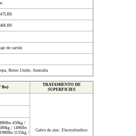
nc
147LBS
440LBS
aje de cartón
opa, Reino Unido, Australia
TRATAMIENTO DE
lbs)
SUPERFICIES
880lbs 450kg /
680kg / 1496lbs
Galvo de zinc. Electroforético
1980lbs 1135kg /