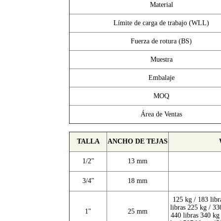
Material
Límite de carga de trabajo (WLL)
Fuerza de rotura (BS)
Muestra
Embalaje
MOQ
Área de Ventas
TALLA
ANCHO DE TEJAS
1/2"
13 mm
3/4"
18 mm
125 kg / 183 libr
libras 225 kg / 33
1"
25 mm
440 libras 340 kg 