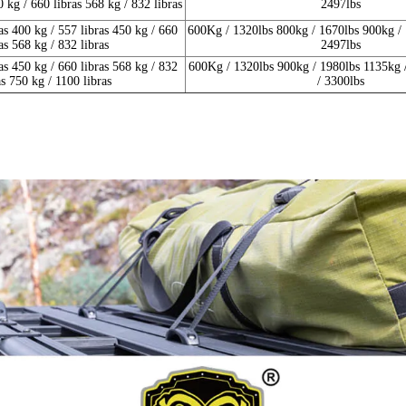
0 kg / 660 libras 568 kg / 832 libras
2497lbs
as 400 kg / 557 libras 450 kg / 660
600Kg / 1320lbs 800kg / 1670lbs 900kg / 
ras 568 kg / 832 libras
2497lbs
as 450 kg / 660 libras 568 kg / 832
600Kg / 1320lbs 900kg / 1980lbs 1135kg 
as 750 kg / 1100 libras
/ 3300lbs