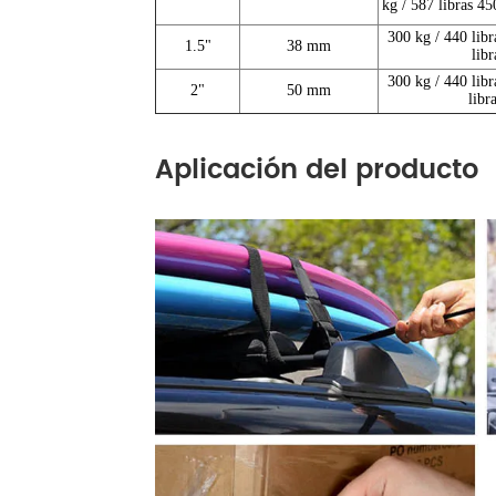
kg / 587 libras 45
300 kg / 440 libr
1.5"
38 mm
lib
300 kg / 440 libr
2"
50 mm
libr
Aplicación del producto