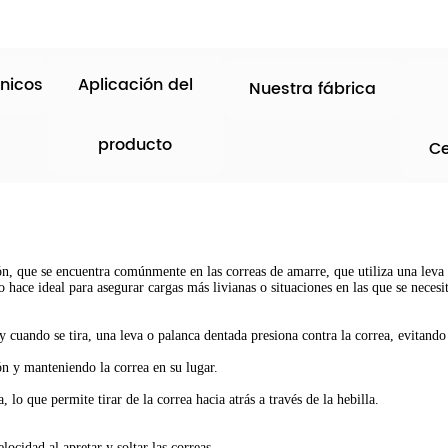
nicos
Aplicación del
Nuestra fábrica
producto
Ce
ión, que se encuentra comúnmente en las correas de amarre, que utiliza una leva
o hace ideal para asegurar cargas más livianas o situaciones en las que se necesit
 y cuando se tira, una leva o palanca dentada presiona contra la correa, evitando 
ión y manteniendo la correa en su lugar.
a, lo que permite tirar de la correa hacia atrás a través de la hebilla.
locidad al apretar y soltar las correas.