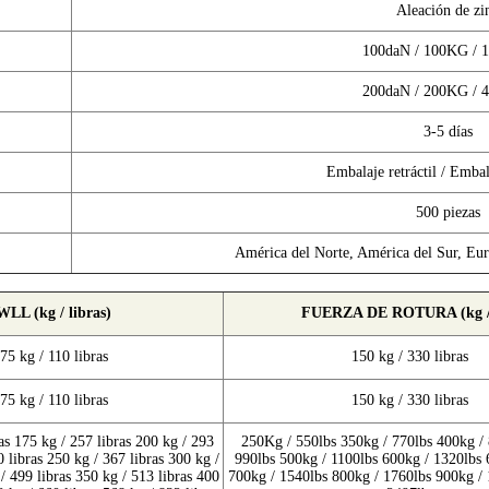
Aleación de zi
100daN / 100KG / 
200daN / 200KG / 
3-5 días
Embalaje retráctil / Embal
500 piezas
América del Norte, América del Sur, Eur
WLL (kg / libras)
FUERZA DE ROTURA (kg / 
75 kg / 110 libras
150 kg / 330 libras
75 kg / 110 libras
150 kg / 330 libras
as 175 kg / 257 libras 200 kg / 293
250Kg / 550lbs 350kg / 770lbs 400kg / 
0 libras 250 kg / 367 libras 300 kg /
990lbs 500kg / 1100lbs 600kg / 1320lbs 
/ 499 libras 350 kg / 513 libras 400
700kg / 1540lbs 800kg / 1760lbs 900kg / 