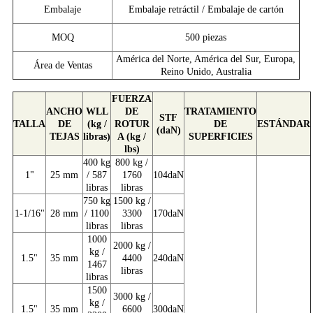
Embalaje
Embalaje retráctil / Embalaje de cartón
MOQ
500 piezas
América del Norte, América del Sur, Europa,
Área de Ventas
Reino Unido, Australia
FUERZA
ANCHO
WLL
DE
TRATAMIENTO
STF
TALLA
DE
(kg /
ROTUR
DE
ESTÁNDAR
(daN)
TEJAS
libras)
A (kg /
SUPERFICIES
lbs)
400 kg
800 kg /
1"
25 mm
/ 587
1760
104daN
libras
libras
750 kg
1500 kg /
1-1/16"
28 mm
/ 1100
3300
170daN
libras
libras
1000
2000 kg /
kg /
1.5"
35 mm
4400
240daN
1467
libras
libras
1500
3000 kg /
kg /
1.5"
35 mm
6600
300daN