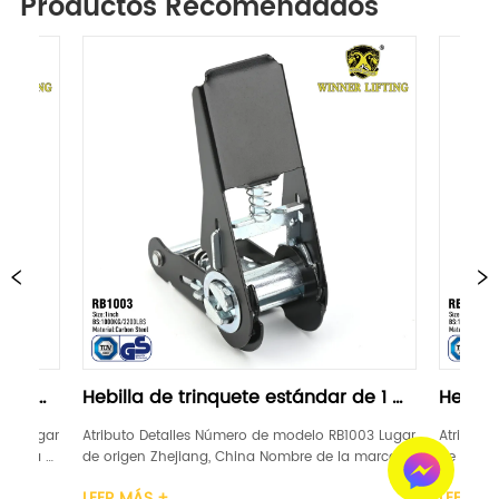
Productos Recomendados
a de trinquete estándar de 1 
Hebilla de trinquete e
a
"negra
 Detalles Número de modelo RB1003 Lugar 
Atributo Detalles Número de 
n Zhejiang, China Nombre de la marca 
de origen Zhejiang, China No
IENTO DE GANADORES Certificación GS, 
LEVANTAMIENTO DE GANADORES C
ÁS +
LEER MÁS +