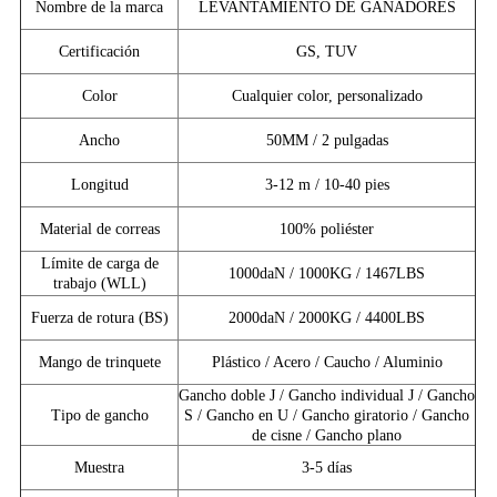
Nombre de la marca
LEVANTAMIENTO DE GANADORES
Certificación
GS, TUV
Color
Cualquier color, personalizado
Ancho
50MM / 2 pulgadas
Longitud
3-12 m / 10-40 pies
Material de correas
100% poliéster
Límite de carga de
1000daN / 1000KG / 1467LBS
trabajo (WLL)
Fuerza de rotura (BS)
2000daN / 2000KG / 4400LBS
Mango de trinquete
Plástico / Acero / Caucho / Aluminio
Gancho doble J / Gancho individual J / Gancho
Tipo de gancho
S / Gancho en U / Gancho giratorio / Gancho
de cisne / Gancho plano
Muestra
3-5 días