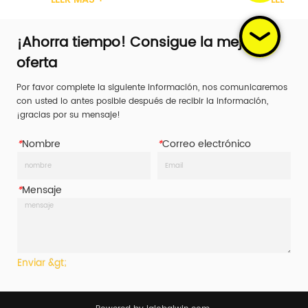
o 1 pulgada Material Acero carbono 
TUV Ancho 1 pulgada Material
 trinquete Plástico / Acero / Caucho / 
Mango de trinquete Plástico /
 Límite de car...
Aluminio Límite de car...
¡Ahorra tiempo! Consigue la mejor
oferta
Por favor complete la siguiente información, nos comunicaremos
con usted lo antes posible después de recibir la información,
¡gracias por su mensaje!
*
Nombre
*
Correo electrónico
*
Mensaje
Enviar &gt;