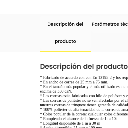
Descripción del
Parámetros téc
producto
Descripción del producto
* Fabricado de acuerdo con con En 12195-2 y los requi
* En ancho de correa de 25 mm a 75 mm.
* En el tamaño más popular y el más utilizado es un
encima de 350 daN.
* Las correas están fabricadas con hilo de poliéster y 
* Las correas de poliéster no se ven afectadas por el c
nuestras correas de trinquete tienen garantía de calid
* 100% poliéster de alta tenacidad de la correa de ama
* Color popular de la correa: cualquier color diferente
* Rompiendo el alcance de la fuerza de 1t a 10t
* Longitud disponible de 1 m a 30 m
* Ancho disponible: 25 mm a 100 mm