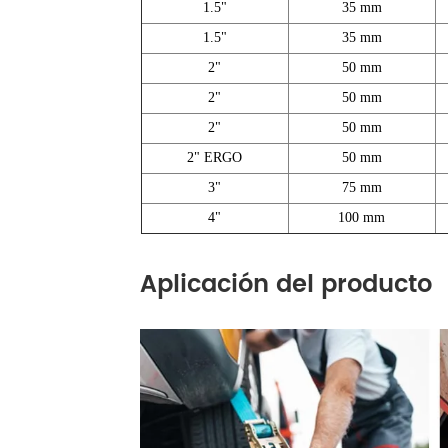
1.5"
35 mm
1.5"
35 mm
2"
50 mm
2"
50 mm
2"
50 mm
2" ERGO
50 mm
3"
75 mm
4"
100 mm
Aplicación del producto