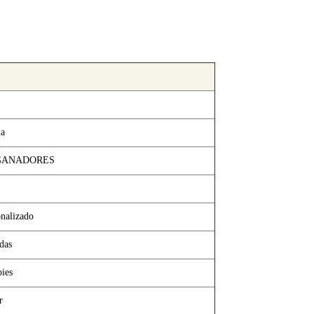
na
GANADORES
onalizado
das
pies
r