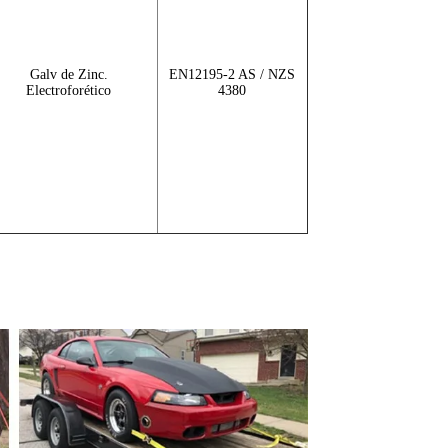
Galv de Zinc.
EN12195-2 AS / NZS
Electroforético
4380