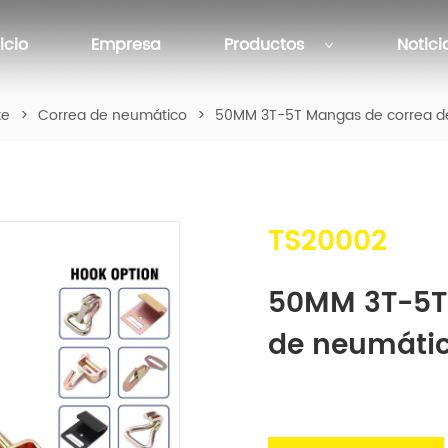
nicio
Empresa
Productos
Notici
te
>
Correa de neumático
>
50MM 3T-5T Mangas de correa d
TS20002
50MM 3T-5T 
de neumáti