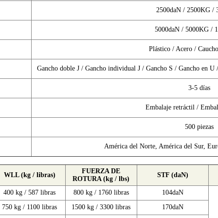
2500daN / 2500KG /
5000daN / 5000KG / 
Plástico / Acero / Cauch
Gancho doble J / Gancho individual J / Gancho S / Gancho en U 
3-5 días
Embalaje retráctil / Embal
500 piezas
América del Norte, América del Sur, Eur
FUERZA DE
WLL (kg / libras)
STF (daN)
ROTURA (kg / lbs)
400 kg / 587 libras
800 kg / 1760 libras
104daN
750 kg / 1100 libras
1500 kg / 3300 libras
170daN