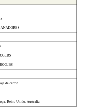
na
GANADORES
o
1333LBS
 4000LBS
aje de cartón
opa, Reino Unido, Australia